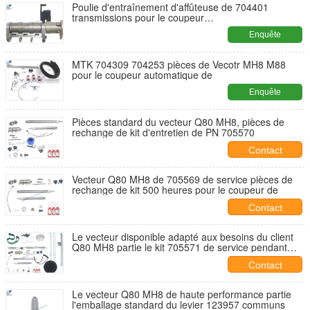
Poulie d'entraînement d'affûteuse de 704401
transmissions pour le coupeur
MH8/M88/MX9/Q80/IH8/IX9 de
Enquête
maintenant
MTK 704309 704253 pièces de Vecotr MH8 M88
pour le coupeur automatique de
Enquête
maintenant
Pièces standard du vecteur Q80 MH8, pièces de
rechange de kit d'entretien de PN 705570
Contact
Vecteur Q80 MH8 de 705569 de service pièces de
rechange de kit 500 heures pour le coupeur de
Contact
Le vecteur disponible adapté aux besoins du client
Q80 MH8 partie le kit 705571 de service pendant
2000 heures
Contact
Le vecteur Q80 MH8 de haute performance partie
l'emballage standard du levier 123957 communs