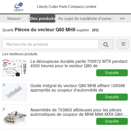
Liberty Cutter Parts Company Limited
Maison
Des produits
Au sujet de nous
Visite d'usine
>>
Pièces du vecteur Q80 MH8
Qualité
supplier.
(65)
Les meilleurs produits
La découpeuse durable partie 705572 MTK pendant
4000 heures pour le vecteur Q80 de
Enquête
maintenant
Guide intégral du vecteur Q80 MH8 affilant 129398
appropriés au coupeur d'automobile de
Enquête
maintenant
Assemblée de 703863 affûteuses pour les pièces
automatiques de coupeur de MH8-M88-MX9-Q80-
iH8-iX9
Enquête
maintenant