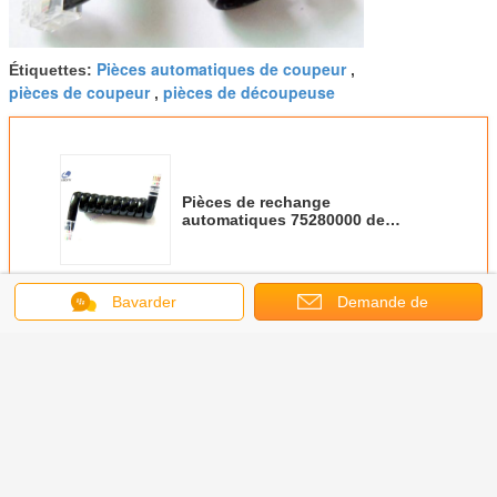
Pièces automatiques de coupeur
Étiquettes:
,
pièces de coupeur
pièces de découpeuse
,
Pièces de rechange
automatiques 75280000 de
coupeur de longévité élevée -
câble équipé de Transd
Continuer
Bavarder
Demande de
soumission
Pièces de rechange de coupeur
Plus
coupeur
Pièces de
55600000- Pièces
Pièces de
Les pièces
 barrette
rechange d'assy
de rechange de
rechange
rouleau d