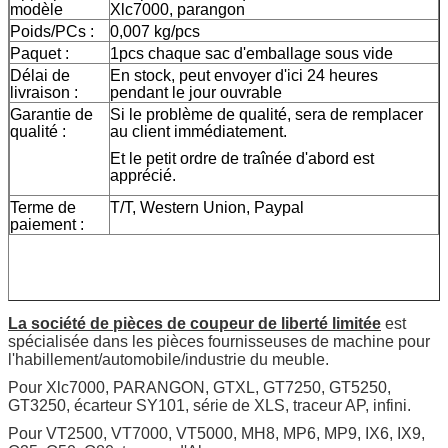
modèle
Xlc7000, parangon
Poids/PCs :
0,007 kg/pcs
Paquet :
1pcs chaque sac d'emballage sous vide
Délai de
En stock, peut envoyer d'ici 24 heures
livraison :
pendant le jour ouvrable
Garantie de
Si le problème de qualité, sera de remplacer
qualité :
au client immédiatement.
Et le petit ordre de traînée d'abord est
apprécié.
Terme de
T/T, Western Union, Paypal
paiement :
La société de pièces de coupeur de liberté limitée
est
spécialisée dans les pièces fournisseuses de machine pour
l'habillement/automobile/industrie du meuble.
Pour Xlc7000, PARANGON, GTXL, GT7250, GT5250,
GT3250, écarteur SY101, série de XLS, traceur AP, infini.
Pour VT2500, VT7000, VT5000, MH8, MP6, MP9, IX6, IX9,