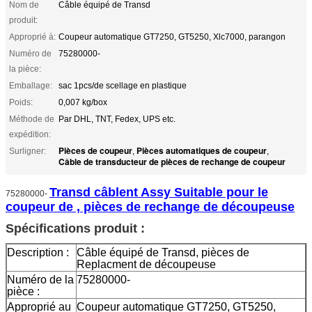
Nom de
Câble équipé de Transd
produit:
Approprié à:
Coupeur automatique GT7250, GT5250, Xlc7000, parangon
Numéro de
75280000-
la pièce:
Emballage:
sac 1pcs/de scellage en plastique
Poids:
0,007 kg/box
Méthode de
Par DHL, TNT, Fedex, UPS etc.
expédition:
Pièces de coupeur
Pièces automatiques de coupeur
Surligner:
,
,
Câble de transducteur de pièces de rechange de coupeur
Transd câblent Assy Suitable pour le
75280000-
coupeur de , pièces de rechange de découpeuse
Spécifications produit :
Description :
Câble équipé de Transd, pièces de
Replacment de découpeuse
Numéro de la
75280000-
pièce :
Approprié au
Coupeur automatique GT7250, GT5250,