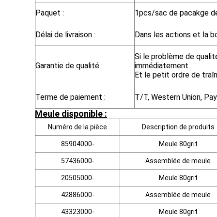
Paquet :
1pcs/sac de pacakge de
Délai de livraison :
Dans les actions et la bo
Si le problème de qualit
Garantie de qualité :
immédiatement.
Et le petit ordre de tra
Terme de paiement :
T/T, Western Union, Pay
Meule disponible :
Numéro de la pièce
Description de produits
85904000-
Meule 80grit
57436000-
Assemblée de meule
20505000-
Meule 80grit
42886000-
Assemblée de meule
43323000-
Meule 80grit