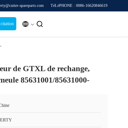
erty@cutter-spareparts.com
TéLéPHONE : 0086-16620846619


itation
-
peur de GTXL de rechange,
meule 85631001/85631000-
Chine
BERTY