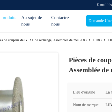
E-mail lib
 produits
Au sujet de
Contactez-
Demande Une c
nous
nous
ces de coupeur de GTXL de rechange, Assemblée de meule 85631001/85631000
Pièces de cou
Assemblée de 
Lieu d'origine
La 
Nom de marque
LI