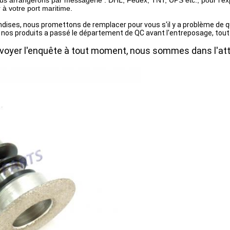
nous arrangerons par messagerie : DHL, Fedex, TNT, UPS etc., pour l'
r à votre port maritime.
dises, nous promettons de remplacer pour vous s'il y a problème de q
os produits a passé le département de QC avant l'entreposage, tout 
voyer l'enquête à tout moment, nous sommes dans l'atte