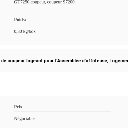
GT7250 coupeur, coupeur S7200
Poids:
0,30 kg/box
 de coupeur logeant pour l'Assemblée d'affûteuse
,
Logemen
Prix
Négociable