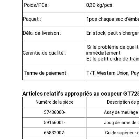
Poids/PCs :
0,30 kg/pcs
Paquet :
1pcs chaque sac d'emba
Délai de livraison :
En stock, peut s'charger 
Si le problème de qualit
Garantie de qualité :
immédiatement.
Et le petit ordre de tra
Terme de paiement :
T/T, Western Union, Pay
Articles relatifs appropriés au coupeur GT7
Numéro de la pièce
Description de p
57436000-
Assy de meulage 
59156001-
Joug de lame de 
65832002-
Guide supérieur 