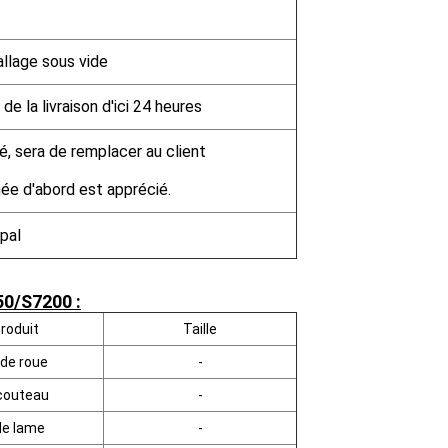
llage sous vide
de la livraison d'ici 24 heures
é, sera de remplacer au client
înée d'abord est apprécié.
pal
250/S7200
:
roduit
Taille
de roue
-
couteau
-
de lame
-