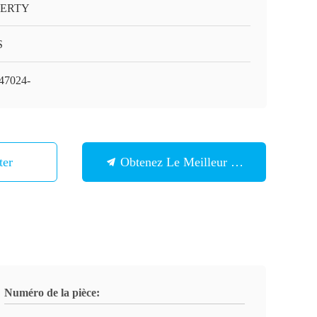
BERTY
S
47024-
ter
Obtenez Le Meilleur Prix
Numéro de la pièce: