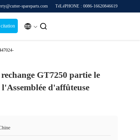
erty@cutter-spareparts.com
TéLéPHONE : 0086-16620846619


itation
7447024-
 rechange GT7250 partie le
 l'Assemblée d'affûteuse
Chine