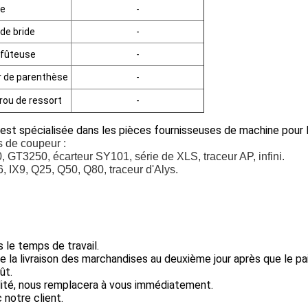
xe
-
de bride
-
ffûteuse
-
 de parenthèse
-
rou de ressort
-
est spécialisée dans les pièces fournisseuses de machine pour 
 de coupeur :
250, écarteur SY101, série de XLS, traceur AP, infini.
IX9, Q25, Q50, Q80, traceur d'Alys.
 le temps de travail.
e la livraison des marchandises au deuxième jour après que le pa
ût.
lité, nous remplacera à vous immédiatement.
 notre client.