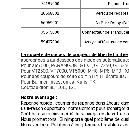
74187000-
Pignon d'a
20568002-
Verrou de ressort 
66969001-
Arrêtez l'Assy d'a
75515000-
Connecteur de Tranducer
59407000-
Assy d'affûteuse de ver
La société de pièces de coupeur de liberté limitée
appropriées à au-dessous des modèles automatiques
Pour Xlc7000, PARANGON, GTXL, GT7250, GT5250, GT3
Pour VT2500, VT7000, VT5000, MH8, MP6, MP9, IX6, 
Pour des coupeurs de série de Yin HY-H, écarteurs.
Pour Bullmer, Investronica, Kuris, FK.
Couteau droit 8E, 10E, 12E.
Notre avantage :
Réponse rapide : courrier de réponse dans 2hours dans
La livraison opportune : normalement peut s'charger d
Coût bas : au moins moitié de sauvegarde de votre co
Nous promettons : Si n'importe quel problème de qua
Nous voulons : Relations à long terme et stables avec