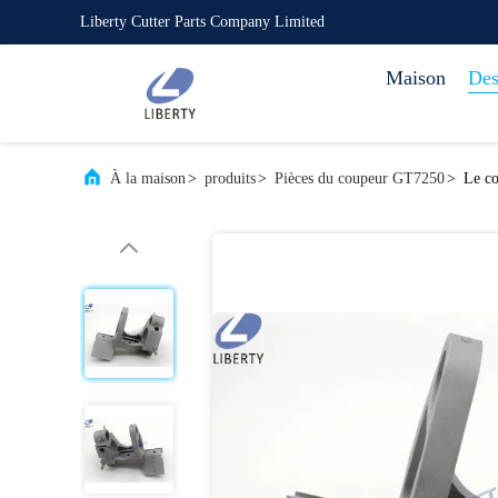
Liberty Cutter Parts Company Limited
Maison
Des
À la maison
>
produits
>
Pièces du coupeur GT7250
>
Le co