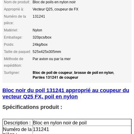
Nom de produit:
Bloc de poils en nylon noir
Approprié à:
Vecteur Q25, coupeur de FX
Numéro de la
131241
pièce:
Matériel:
Nylon
Emballage:
320pcs/box
Poids:
24kg/box
Taille de paquet:
525x425x305mm
Méthode de
Par avion ou par la mer
expédition:
Bloc de poil de coupeur
brosse de poil en nylon
Surligner:
,
,
Parties 131241 de coupeur
Bloc noir du poil 131241 approprié au coupeur du
vecteur Q25 FX, poil en nylon
Spécifications produit :
Description :
Bloc en nylon noir de poil
Numéro de la
131241