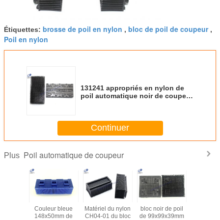
brosse de poil en nylon
bloc de poil de coupeur
Étiquettes:
,
,
Poil en nylon
131241 appropriés en nylon de
poil automatique noir de coupeur
au coupeur du vecteur Q25 FX de
Continuer
Poil automatique de coupeur
Plus
 / Poil
Couleur bleue
Matériel du nylon
bloc noir de poil
Poil auto
que noir
148x50mm de
CH04-01 du bloc
de 99x99x39mm
PN de cou