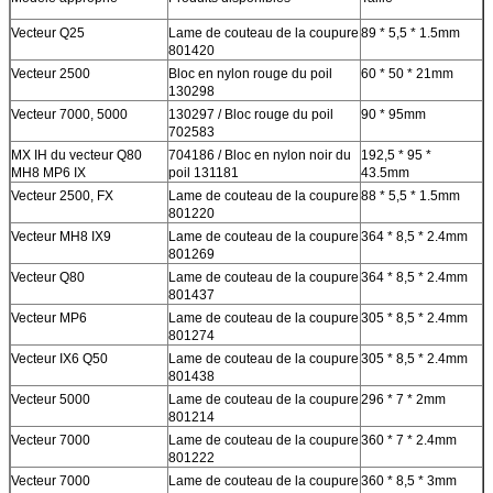
Vecteur Q25
Lame de couteau de la coupure
89 * 5,5 * 1.5mm
801420
Vecteur 2500
Bloc en nylon rouge du poil
60 * 50 * 21mm
130298
Vecteur 7000, 5000
130297 / Bloc rouge du poil
90 * 95mm
702583
MX IH du vecteur Q80
704186 / Bloc en nylon noir du
192,5 * 95 *
MH8 MP6 IX
poil 131181
43.5mm
Vecteur 2500, FX
Lame de couteau de la coupure
88 * 5,5 * 1.5mm
801220
Vecteur MH8 IX9
Lame de couteau de la coupure
364 * 8,5 * 2.4mm
801269
Vecteur Q80
Lame de couteau de la coupure
364 * 8,5 * 2.4mm
801437
Vecteur MP6
Lame de couteau de la coupure
305 * 8,5 * 2.4mm
801274
Vecteur IX6 Q50
Lame de couteau de la coupure
305 * 8,5 * 2.4mm
801438
Vecteur 5000
Lame de couteau de la coupure
296 * 7 * 2mm
801214
Vecteur 7000
Lame de couteau de la coupure
360 * 7 * 2.4mm
801222
Vecteur 7000
Lame de couteau de la coupure
360 * 8,5 * 3mm