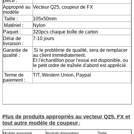
pièce :
Approprié au
Vecteur Q25, coupeur de FX
modèle
Taille :
105x50mm
Matériel :
Nylon
Paquet :
320pcs chaque boîte de carton
Délai de
7-10 jours
livraison :
Garantie de
Si le problème de qualité, sera de remplacer
qualité :
au client immédiatement.
Et l'échantillon pour l'essai est disponible, ou
le petit ordre de traînée d'abord est apprécié.
Terme de
T/T, Western Union, Paypal
paiement :
Plus de produits appropriés au vecteur Q25, FX et
tout autre modèle de coupeur
:
Modèle approprié
Produits disponibles
Taille