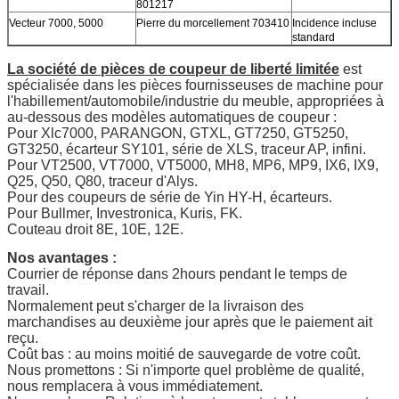
801217
Vecteur 7000, 5000
Pierre du morcellement 703410
Incidence incluse
standard
La société de pièces de coupeur de liberté limitée
est
spécialisée dans les pièces fournisseuses de machine pour
l'habillement/automobile/industrie du meuble, appropriées à
au-dessous des modèles automatiques de coupeur :
Pour Xlc7000, PARANGON, GTXL, GT7250, GT5250,
GT3250, écarteur SY101, série de XLS, traceur AP, infini.
Pour VT2500, VT7000, VT5000, MH8, MP6, MP9, IX6, IX9,
Q25, Q50, Q80, traceur d'Alys.
Pour des coupeurs de série de Yin HY-H, écarteurs.
Pour Bullmer, Investronica, Kuris, FK.
Couteau droit 8E, 10E, 12E.
Nos avantages :
Courrier de réponse dans 2hours pendant le temps de
travail.
Normalement peut s'charger de la livraison des
marchandises au deuxième jour après que le paiement ait
reçu.
Coût bas : au moins moitié de sauvegarde de votre coût.
Nous promettons : Si n'importe quel problème de qualité,
nous remplacera à vous immédiatement.