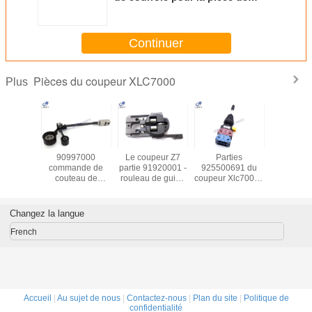
rechange du coupeur Xlc7000 Z7
de
Continuer
Pièces du coupeur XLC7000
Plus
 servo
90997000
Le coupeur Z7
Parties
Pièces
 T730-
commande de
partie 91920001 -
925500691 du
coupeu
'axe des
couteau de
rouleau de guide
coupeur Xlc7000 -
XLC700
es de x
90997001
plus bas, des
machine de
recha
oteur
Assemblées
pièces de
Spring Loaded
glisseur
000 du
articulée pour des
rechange pour
For de garde
9100200
Changez la langue
 Xlc7000
pièces du
protectrice de
pivo
coupeur Xlc7000
commutateur
French
Accueil
|
Au sujet de nous
|
Contactez-nous
|
Plan du site
|
Politique de
confidentialité