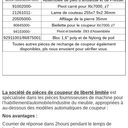
91002000-
Pivot carré pour Xlc7000, z7
21261011-
Lame de couteau 255x7.9x2.36mm
20505000-
Affilage de la pierre 35mm
-
Biellette pour le coupeur
90845000
Xlc7000, z7
-
Pivot et
biellette
.093 d'Assemblée
94103000
92911001/86875001
Bloc 1,6" poly et de Nylong de poil
Toutes autres pièces de rechange de coupeur également
disponibles, pls nous envoient pour vérifier vous.
La société de pièces de coupeur de liberté limitée
est
spécialisée dans les pièces fournisseuses de machine pour
l'habillement/automobile/industrie du meuble, appropriées à
au-dessous des modèles automatiques de coupeur :
Nos avantages :
Courrier de réponse dans 2hours pendant le temps de