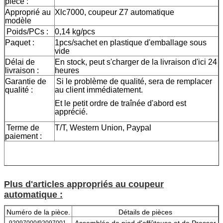
pièce :
Approprié au
Xlc7000, coupeur Z7 automatique
modèle
Poids/PCs :
0,14 kg/pcs
Paquet :
1pcs/sachet en plastique d'emballage sous
vide
Délai de
En stock, peut s'charger de la livraison d'ici 24
livraison :
heures
Garantie de
Si le problème de qualité, sera de remplacer
qualité :
au client immédiatement.
Et le petit ordre de traînée d'abord est
apprécié.
Terme de
T/T, Western Union, Paypal
paiement :
Plus d'articles appropriés au coupeur
automatique :
Numéro de la pièce.
Détails de pièces
Assemblée de pied d'affûteuse et de Presser
92097000/92097001-