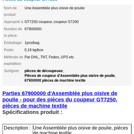
Nom de
Une Assemblée plus oisive de poulie
produit:
Approprié à:
GT7250 coupeur, coupeur S7200
Numéro de
67900000-
la pièce:
Emballage:
1pcs/bag
Poids:
0,16 kg/box
Méthode de
Par DHL, TNT, Fedex, UPS etc.
expédition:
pièces de découpeuse
Surligner:
,
Pièces de coupeur d'Assemblée plus oisive de poulie
,
67900000 pièces de machine textile
Parties 67900000 d'Assemblée plus oisive de
poulie - pour des pièces du coupeur GT7250,
pièces de machine textile
Spécifications produit :
Description :
Une Assemblée plus oisive de poulie, pièces
de machine textile