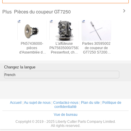
Pièces du coupeur GT7250
Plus
oupeuse
PN57436000-
L'affûteuse
Parties 30595002
5729200
e de Blet
pièces
PN75835000/75832000
de coupeur de
bielle
7699000 -
d'Assemblée de
Presserfoot, chef
GT7250 S7200 -
appropri
 coupeur
meule pour le
de coupeur pour
cannelure de
coupeur de par
250 S7200
coupeur de
le coupeur
perceuse pour
57292
GT7250 S7200
GT7250 partie
S3200 GT3250 S-
57292
Changez la langue
91/S-93-7
French
Accueil
|
Au sujet de nous
|
Contactez-nous
|
Plan du site
|
Politique de
confidentialité
Vue de bureau
Copyright © 2019 - 2025 Liberty Cutter Parts Company Limited.
All rights reserved.