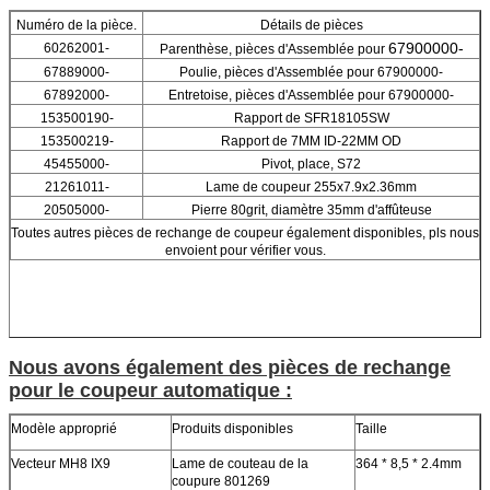
Numéro de la pièce.
Détails de pièces
67900000-
60262001-
Parenthèse, pièces d'Assemblée pour
67889000-
Poulie, pièces d'Assemblée pour 67900000-
67892000-
Entretoise,
pièces d'Assemblée pour 67900000-
153500190-
Rapport de SFR18105SW
153500219-
Rapport de 7MM ID-22MM OD
45455000-
Pivot, place, S72
21261011-
Lame de coupeur 255x7.9x2.36mm
20505000-
Pierre 80grit, diamètre 35mm d'affûteuse
Toutes autres pièces de rechange de coupeur également disponibles, pls nous
envoient pour vérifier vous.
Nous avons également des pièces de rechange
pour le coupeur automatique :
Modèle approprié
Produits disponibles
Taille
Vecteur MH8 IX9
Lame de couteau de la
364 * 8,5 * 2.4mm
coupure 801269