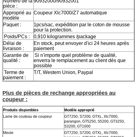
Numéro de la
90932000/90932001
pièce :
Approprié au
Coupeur Xlc7000/Z7 automatique
modèle
Paquet :
1pcs/sac, expédition par le coton de mousse
pour la protection.
Poids/PCs :
0,910 kilogrammes /package
Délai de
En stock, peut envoyer d'ici 24 heures après
livraison :
paiement
Garantie de
Si n'importe quel problème de qualité,
qualité :
enverra le remplacement au client dès que
possible
Terme de
T/T, Western Union, Paypal
paiement :
Plus de pièces de rechange appropriées au
coupeur :
Produits disponibles
Modèle approprié
Lame de couteau de coupeur
GT7250, S7200, GTXL, Xlc7000,
parangon, GT5250, S5200, GT3250,
S3200, GT1000
Meule
GT7250, S7200, GTXL, Xlc7000,