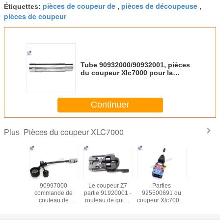
pièces de coupeur de
pièces de découpeuse
Étiquettes:
,
,
pièces de coupeur
Tube 90932000/90932001, pièces
du coupeur Xlc7000 pour la
machine de
Continuer
Pièces du coupeur XLC7000
Plus
 servo
90997000
Le coupeur Z7
Parties
Pièces
 T730-
commande de
partie 91920001 -
925500691 du
coupeu
'axe des
couteau de
rouleau de guide
coupeur Xlc7000 -
XLC700
es de x
90997001
plus bas, des
machine de
recha
oteur
Assemblées
pièces de
Spring Loaded
glisseur