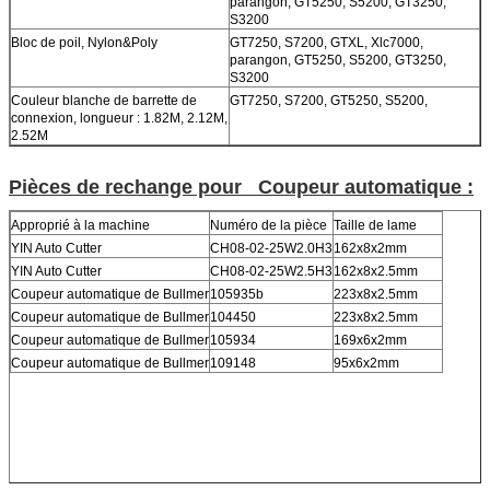
parangon, GT5250, S5200, GT3250,
S3200
Bloc de poil, Nylon&Poly
GT7250, S7200, GTXL, Xlc7000,
parangon, GT5250, S5200, GT3250,
S3200
Couleur blanche de barrette de
GT7250, S7200, GT5250, S5200,
connexion, longueur : 1.82M, 2.12M,
2.52M
Pièces de rechange pour Coupeur automatique :
Approprié à la machine
Numéro de la pièce
Taille de lame
YIN Auto Cutter
CH08-02-25W2.0H3
162x8x2mm
YIN Auto Cutter
CH08-02-25W2.5H3
162x8x2.5mm
Coupeur automatique de Bullmer
105935b
223x8x2.5mm
Coupeur automatique de Bullmer
104450
223x8x2.5mm
Coupeur automatique de Bullmer
105934
169x6x2mm
Coupeur automatique de Bullmer
109148
95x6x2mm